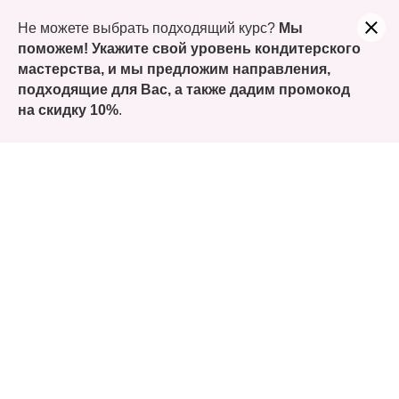
Учитесь сегодня, а заплатите только часть. Оформляйте
Не можете выбрать подходящий курс?
Мы
покупку курсов Долями!
поможем! Укажите свой уровень кондитерского
мастерства, и мы предложим направления,
подходящие для Вас, а также
дадим промокод
на скидку 10%
.
Школа
кондитерского
бизнеса
Увеличьте оборот втрое
*при покупке любого курса до конца
месяца курс ПП и Кухня в подарок
Записаться