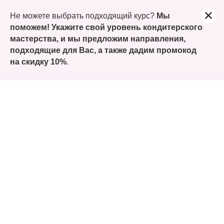
Учитесь сегодня, а заплатите только часть. Оформляйте
Не можете выбрать подходящий курс?
Мы
покупку курсов Долями!
поможем! Укажите свой уровень кондитерского
мастерства, и мы предложим направления,
подходящие для Вас, а также
дадим промокод
на скидку 10%
.
Меренга
«
Все о приготовлении меренги
» или «
как
приготовить десерты на основе меренги
так, чтобы они получились с первого раза
»
Изучить программу
Записаться