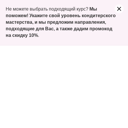
Учитесь сегодня, а заплатите только часть. Оформляйте
Не можете выбрать подходящий курс?
Мы
покупку курсов Долями!
поможем! Укажите свой уровень кондитерского
мастерства, и мы предложим направления,
подходящие для Вас, а также
дадим промокод
на скидку 10%
.
Открываем
лето вкусно
Начните лето с новых
кондитерских навыков
и специальной скидкой
на обучение