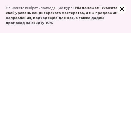
Учитесь сегодня, а заплатите только часть.
Не можете выбрать подходящий курс?
Мы поможем! Укажите
Оформляйте покупку курсов Долями!
свой уровень кондитерского мастерства, и мы предложим
направления, подходящие для Вас, а также
дадим
промокод на скидку 10%
.
Главная
/
Курсы продвижения
/
Фирменный стиль